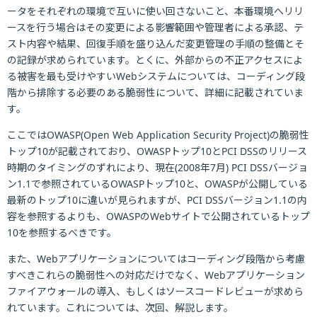
ータをそれぞれの環境で互いに使い回さないこと、本番環境へリリ
ースを行う場合はその変更による影響範囲や管理者による承認、テ
スト内容や結果、回復手順を盛り込んだ変更管理の手順の整備とそ
の記録が求められています。とくに、外部からの不正アクセスによ
る被害を最も受けやすいWebシステムについては、コーディング段
階から排除する必要のある脆弱性について、詳細に記載されていま
す。
ここではOWASP(Open Web Application Security Project)の脆弱性
トップ10が記載されており、OWASPトップ10とPCI DSSのリリース
時期のタイミングのずれにより、現在(2008年7月) PCI DSSバージョ
ン1.1で参照されているOWASPトップ10と、OWASPが公開している
最新のトップ10に違いが見られますが、PCI DSSバージョン1.1の内
容を参照するよりも、OWASPのWebサイトで公開されているトップ
10を参照するべきです。
また、Webアプリケーションについてはコーディング段階から考慮
すべきこれらの脆弱性への対応だけでなく、Webアプリケーション
ファイアウォールの導入、もしくはソースコードレビューが求めら
れています。これについては、次回、解説します。