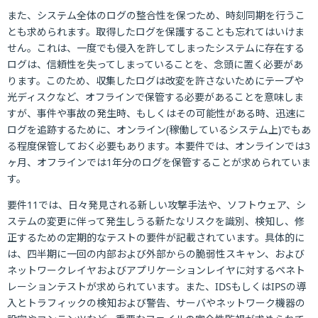
また、システム全体のログの整合性を保つため、時刻同期を行うこ
とも求められます。取得したログを保護することも忘れてはいけま
せん。これは、一度でも侵入を許してしまったシステムに存在する
ログは、信頼性を失ってしまっていることを、念頭に置く必要があ
ります。このため、収集したログは改変を許さないためにテープや
光ディスクなど、オフラインで保管する必要があることを意味しま
すが、事件や事故の発生時、もしくはその可能性がある時、迅速に
ログを追跡するために、オンライン(稼働しているシステム上)でもあ
る程度保管しておく必要もあります。本要件では、オンラインでは3
ヶ月、オフラインでは1年分のログを保管することが求められていま
す。
要件11では、日々発見される新しい攻撃手法や、ソフトウェア、シ
ステムの変更に伴って発生しうる新たなリスクを識別、検知し、修
正するための定期的なテストの要件が記載されています。具体的に
は、四半期に一回の内部および外部からの脆弱性スキャン、および
ネットワークレイヤおよびアプリケーションレイヤに対するペネト
レーションテストが求められています。また、IDSもしくはIPSの導
入とトラフィックの検知および警告、サーバやネットワーク機器の