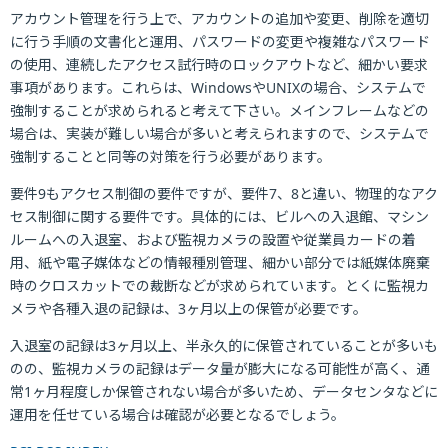
アカウント管理を行う上で、アカウントの追加や変更、削除を適切
に行う手順の文書化と運用、パスワードの変更や複雑なパスワード
の使用、連続したアクセス試行時のロックアウトなど、細かい要求
事項があります。これらは、WindowsやUNIXの場合、システムで
強制することが求められると考えて下さい。メインフレームなどの
場合は、実装が難しい場合が多いと考えられますので、システムで
強制することと同等の対策を行う必要があります。
要件9もアクセス制御の要件ですが、要件7、8と違い、物理的なアク
セス制御に関する要件です。具体的には、ビルへの入退館、マシン
ルームへの入退室、および監視カメラの設置や従業員カードの着
用、紙や電子媒体などの情報種別管理、細かい部分では紙媒体廃棄
時のクロスカットでの裁断などが求められています。とくに監視カ
メラや各種入退の記録は、3ヶ月以上の保管が必要です。
入退室の記録は3ヶ月以上、半永久的に保管されていることが多いも
のの、監視カメラの記録はデータ量が膨大になる可能性が高く、通
常1ヶ月程度しか保管されない場合が多いため、データセンタなどに
運用を任せている場合は確認が必要となるでしょう。