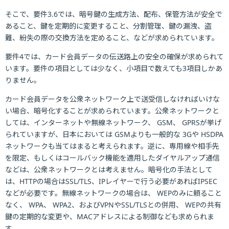
そこで、要件3.6では、暗号鍵の生成方法、配布、保管方法が安全で
あること、鍵を定期的に変更すること、分割管理、鍵の漏洩、盗
難、紛失の際の交換方法を定めること、などが求められています。
要件4では、カード会員データの伝送路上の安全の確保が求められて
います。要件の項目としては少なく、小項目で数えても3項目しかあ
りません。
カード会員データを公衆ネットワーク上で送受信しなければいけな
い場合、暗号化することが求められています。公衆ネットワークと
しては、インターネットや無線ネットワーク、
GSM
、
GPRS
が挙げ
られていますが、日本においては
GSM
よりも一般的な
3G
や
HSDPA
ネットワークも当てはまると考えられます。逆に、専用線や相手先
を限定、もしくはコールバック機能を適用したダイヤルアップ通信
などは、公衆ネットワークとは考えません。暗号化の手法として
は、HTTPの場合はSSL/TLS、IPレイヤーで行う必要があればIPSEC
などが必要です。無線ネットワークの場合は、
WEP
のみに頼ること
なく、
WPA
、
WPA2
、およびVPNやSSL/TLSとの併用、
WEP
の共有
鍵の定期的な変更や、MACアドレスによる制御なども求められま
す。