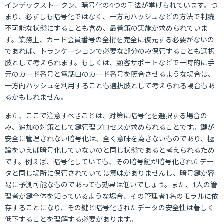
インデックストークン、暗号化の4つの手法が挙げられています。つ
まり、必ずしも暗号化ではなく、一方向ハッシュなどの方法で判読
不可能な状態にすることも含め、最善策の実施が求められていま
す。業務上、カード会員番号の全桁を完全に復元する必要がないの
であれば、トランケーションで必要な部分のみ保管することも選択
肢として考えられます。もしくは、顧客サポートなどで一時的に手
元のカード番号と電話口のカード番号を照合させるような場合は、
一方向ハッシュを利用することも選択肢として考えられる場合もあ
るかもしれません。
また、ここで注意すべきことは、対策に暗号化を選択する場合の
み、追加の対策として鍵管理プロセスが求められることです。鍵が
安全に管理されない暗号化は、全く意味を為さないものであり、極
論をいえば暗号化していないのと同じ状態であると考えられるため
です。例えば、暗号化していても、その暗号鍵が暗号化されたデー
タと同じ場所に保管されていては意味がありませんし、暗号鍵が容
易に予測可能なものであっても効果は低いでしょう。また、1人の管
理者が鍵全体を知っているような場合、その管理者1名のモラルに依
存することになり、その鍵と暗号化されたデータの安全性は著しく
低下することを理解する必要があります。