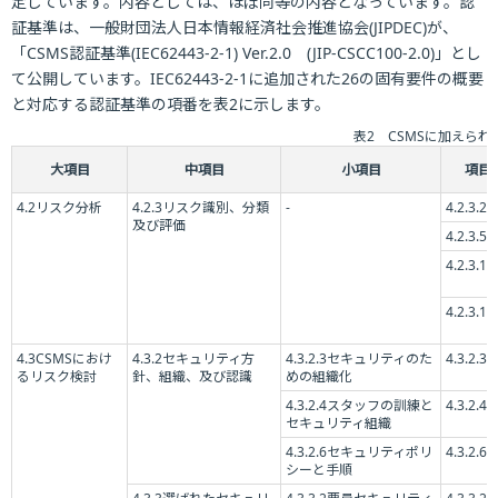
定しています。内容としては、ほぼ同等の内容となっています。認
証基準は、一般財団法人日本情報経済社会推進協会(JIPDEC)が、
「CSMS認証基準(IEC62443-2-1) Ver.2.0 (JIP-CSCC100-2.0)」とし
て公開しています。IEC62443-2-1に追加された26の固有要件の概要
と対応する認証基準の項番を表2に示します。
表2 CSMSに加えられ
大項目
中項目
小項目
項目
4.2リスク分析
4.2.3リスク識別、分類
-
4.2.3.2
及び評価
4.2.3.5
4.2.3.11
4.2.3.12
4.3CSMSにおけ
4.3.2セキュリティ方
4.3.2.3セキュリティのた
4.3.2.3.2
るリスク検討
針、組織、及び認識
めの組織化
4.3.2.4スタッフの訓練と
4.3.2.4.5
セキュリティ組織
4.3.2.6セキュリティポリ
4.3.2.6.3
シーと手順