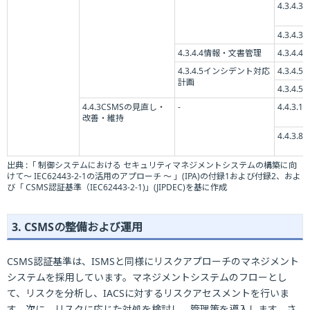
4.3.4.3.5
4.3.4.3.6
4.3.4.4情報・文書管理
4.3.4.4.6
4.3.4.5インシデント対応
4.3.4.5.2
計画
4.3.4.5.
4.4.3CSMSの見直し・
-
4.4.3.1
改善・維持
4.4.3.8
出典 :「 制御システムにおける セキュリティマネジメントシステムの構築に向
けて～ IEC62443-2-1の活用のアプローチ ～ 」(IPA)の付録1および付録2、およ
び「 CSMS認証基準（IEC62443-2-1)」(JIPDEC)を基に作成
3. CSMSの整備および運用
CSMS認証基準は、ISMSと同様にリスクアプローチのマネジメント
システムを採用しています。マネジメントシステムのフローとし
て、リスクを分析し、IACSに対するリスクアセスメントを行いま
す。次に、リスクに応じた対処を検討し、管理策を導入します。さ