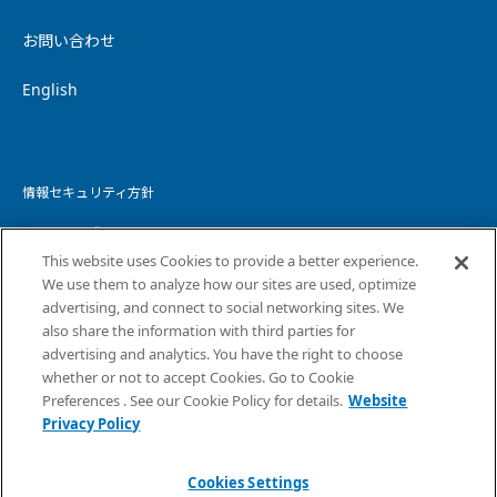
お問い合わせ
English
情報セキュリティ方針
個人情報保護方針
This website uses Cookies to provide a better experience.
個人情報の取り扱いについて
We use them to analyze how our sites are used, optimize
advertising, and connect to social networking sites. We
ウェブサイトプライバシーポリシー
also share the information with third parties for
advertising and analytics. You have the right to choose
コピーライト・免責事項
whether or not to accept Cookies. Go to Cookie
サイトマップ
Preferences . See our Cookie Policy for details.
Website
Privacy Policy
Cookies Settings