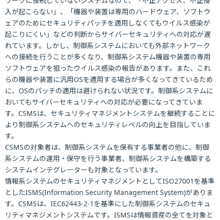
ワークに接続していないシステムなので、「不正アクセス、不正侵
入が起こらない」、「機器や装置は専用のハードウェア、ソフトウ
ェアのためにセキュリティパッチを適用しなくてもウイルス感染が
起こりにくい」などの判断からサイバーセキュリティへの対応が遅
れています。しかし、制御系システムにおいても外部ネットワーク
への接続を行うことが多くなり、制御系システム機器や装置の専用
ソフトウェアを狙ったウイルス感染の報告があります。また、これ
らの機器や装置に汎用OSを適用する場合が多くなってきているため
に、OSのパッチの適用は避けられない状況です。制御系システムに
おいてもサイバーセキュリティへの対応が必要になってきていま
す。CSMSは、セキュリティマネジメントシステムを継続することに
より制御系システムへのセキュリティレベルの向上を目指していま
す。
CSMSの対象者は、制御系システムを保有する事業者の他に、制御
系システムの運用・保守を行う事業者、制御系システムを構築する
システムインテグレーターも対象となっています。
情報系システムのセキュリティマネジメントとしてISO27001を基準
としたISMS(Information Security Management System)がありま
す。CSMSは、IEC62443-2-1を基準にした制御系システムのセキュ
リティマネジメントシステムです。ISMSは情報資産の全てを対象と