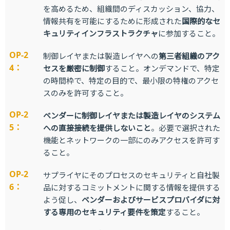
を高めるため、組織間のディスカッション、協力、
情報共有を可能にするために形成された
国際的なセ
キュリティインフラストラクチャ
に参加すること。
OP-2
制御レイヤまたは製造レイヤへの
第三者組織のアク
4：
セスを厳密に制御
すること。オンデマンドで、特定
の時間枠で、特定の目的で、最小限の特権のアクセ
スのみを許可すること。
OP-2
ベンダーに制御レイヤまたは製造レイヤのシステム
5：
への直接接続を提供しないこと
。必要で選択された
機能とネットワークの一部にのみアクセスを許可す
ること。
OP-2
サプライヤにそのプロセスのセキュリティと自社製
6：
品に対するコミットメントに関する情報を提供する
よう促し、
ベンダーおよびサービスプロバイダに対
する専用のセキュリティ要件を策定
すること。