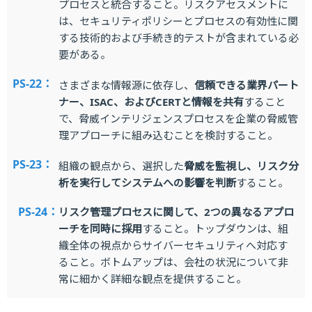
プロセスと統合すること。リスクアセスメントに
は、セキュリティポリシーとプロセスの有効性に関
する技術的および手続き的テストが含まれている必
要がある。
PS-22：
さまざまな情報源に依存し、
信頼できる業界パート
ナー、ISAC、およびCERTと情報を共有
すること
で、脅威インテリジェンスプロセスを企業の脅威管
理アプローチに組み込むことを検討すること。
PS-23：
組織の観点から、選択した
脅威を監視し、リスク分
析を実行してシステムへの影響を判断
すること。
PS-24：
リスク管理プロセスに関して、2つの異なるアプロ
ーチを同時に採用
すること。トップダウンは、組
織全体の視点からサイバーセキュリティへ対応す
ること。ボトムアップは、会社の状況について非
常に細かく詳細な観点を提供すること。