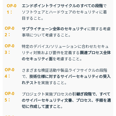
OP-0
エンドポイントライフサイクルのすべての段階
で
1：
ソフトウェアとハードウェアのセキュリティに着
目すること。
OP-0
サプライチェーン全体のセキュリティ
に関する考慮
2：
事項について考慮すること。
OP-0
特定のデバイス/ソリューションに合わせたセキュ
3：
リティ対策および要件を定義する
調達プロセス全体
のセキュリティ面
を考慮すること。
OP-0
さまざまな検証活動や製品ライフサイクルの段階
4：
で、
技術仕様に対するサイバーセキュリティの受入
れテスト
を実施すること。
OP-0
プロジェクト実施プロセスの
引継ぎ段階で、すべて
5：
のサイバーセキュリティ文書、プロセス、手順を適
切に作成して渡すこと
。