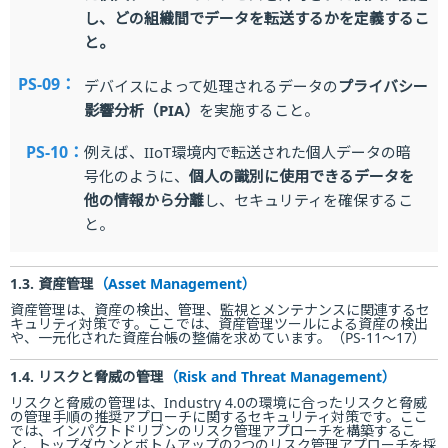
し、どの組織間でデータを転送するかを定義するこ
と。
PS-09：
デバイスによって処理されるデータの
プライバシー
影響分析（PIA）
を実施すること。
PS-10：
例えば、IIoT環境内で転送された個人データの暗
号化のように、
個人の識別に使用できるデータを
他の情報から分離
し、セキュリティを確保するこ
と。
1.3. 資産管理
（Asset Management）
資産管理は、資産の検出、管理、監視とメンテナンスに関連するセ
キュリティ対策です。ここでは、資産管理ツールによる資産の検出
や、一元化された資産台帳の整備を求めています。（PS-11～17）
1.4. リスクと脅威の管理
（Risk and Threat Management）
リスクと脅威の管理は、Industry 4.0の環境に合ったリスクと脅威
の管理手順の推奨アプローチに関するセキュリティ対策です。ここ
では、インパクトドリブンのリスク管理アプローチを構築するこ
と、トップダウンとボトムアップの2つのリスク管理アプローチを採