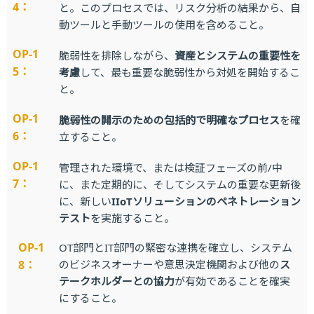
4：
と。このプロセスでは、リスク分析の結果から、自
動ツールと手動ツールの使用を含めること。
OP-1
脆弱性を排除しながら、
資産とシステムの重要性を
5：
考慮
して、最も重要な脆弱性から対処を開始するこ
と。
OP-1
脆弱性の開示のための包括的で明確なプロセス
を確
6：
立すること。
OP-1
管理された環境で、または検証フェーズの前/中
7：
に、また定期的に、そしてシステムの重要な更新後
に、新しい
IIoTソリューションのペネトレーション
テスト
を実施すること。
OP-1
OT部門とIT部門の緊密な連携を確立し、システム
8：
のビジネスオーナーや意思決定機関および他の
ス
テークホルダーとの協力
が有効であることを確実
にすること。