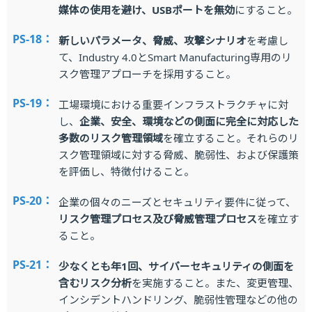
媒体の使用を避け、USBポートを無効
にすること。
PS-18：
新しいパラメータ、脅威、攻撃シナリオ
を考慮し
て、Industry 4.0とSmart Manufacturing専用のリ
スク管理アプローチを採用すること。
PS-19：
工場環境における重要インフラストラクチャに対
し、
企業、安全、環境などの側面に完全に対応した
多数のリスク管理領域
を確立すること。それらのリ
スク管理領域に対する脅威、脆弱性、および保護策
を評価し、特徴付けること。
PS-20：
企業の個々のニーズとセキュリティ要件に従って、
リスク管理プロセス及び脅威管理プロセス
を確立す
ること。
PS-21：
少なくとも年1回、サイバーセキュリティの側面を
含むリスク分析
を実施すること。また、変更管理、
インシデントハンドリング、脆弱性管理などの他の