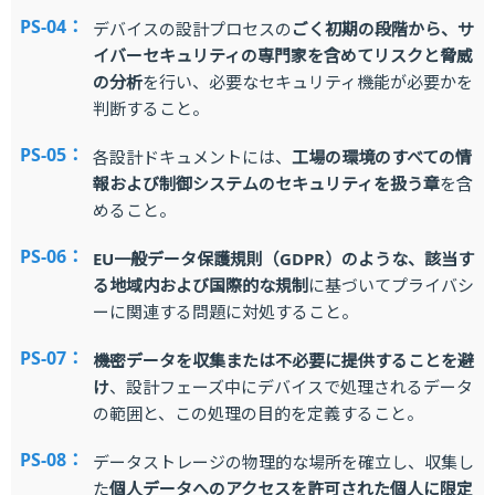
PS-04：
デバイスの設計プロセスの
ごく初期の段階から、サ
イバーセキュリティの専門家を含めてリスクと脅威
の分析
を行い、必要なセキュリティ機能が必要かを
判断すること。
PS-05：
各設計ドキュメントには、
工場の環境のすべての情
報および制御システムのセキュリティを扱う章
を含
めること。
PS-06：
EU一般データ保護規則（GDPR）のような、該当す
る地域内および国際的な規制
に基づいてプライバシ
ーに関連する問題に対処すること。
PS-07：
機密データを収集または不必要に提供することを避
け
、設計フェーズ中にデバイスで処理されるデータ
の範囲と、この処理の目的を定義すること。
PS-08：
データストレージの物理的な場所を確立し、収集し
た
個人データへのアクセスを許可された個人に限定