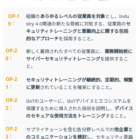
OP-1
組織の
あらゆるレベルの従業員を対象
とし、Indu
9：
stry 4.0関連の新たな脅威に対処する、従業員の
セ
キュリティトレーニングと意識向上に関する包括
的なアプローチ
を採用すること。
OP-2
新しく雇用されたすべての従業員に、
業務開始前に
0：
サイバーセキュリティトレーニング
を提供するこ
と。
OP-2
セキュリティトレーニングが継続的、定期的、頻繁
1：
に更新
されていることを確実にすること。
OP-2
IIoTのユーザーに、IIoTデバイスとエコシステムを
2：
保護するために導入された技術を説明し、
デバイス
のセキュアな使用方法をトレーニング
すること。
OP-2
サプライチェーンを含む各分野レベルでの
他企業と
3：
のコミュニケーションを検討
し、セキュリティ意識