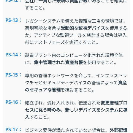
PS-12：
会社に
一貫した最新の資産台帳
があることを確実に
すること。
PS-13：
レガシーシステムを備えた複雑な工場の環境では、
実現可能な場合は
受動的な監視デバイス
を使用する
か、アクティブな監視ツールを検討する場合は導入
前にテストフェーズを実行すること。
PS-14：
製造プラント内のコンピュータ化された環境全体
に、
集中管理された資産台帳
を使用すること。
PS-15：
専用の管理ネットワークを介して、インフラストラ
クチャとセキュリティデバイスの管理によって
資産
のセキュアな管理
を検討すること。
PS-16：
確立され、受け入れられ、伝達された
変更管理プロ
セスに従う時のみ、新しいデバイスをシステムに導
入
すること。
PS-17：
ビジネス要件が満たされていない場合は、
外部記憶