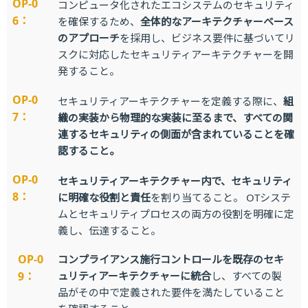
OP-0
コンピュータ化されたエコシステムのセキュリティ
6：
を確保するため、
全体的なアーキテクチャーベース
のアプローチ
を採用し、ビジネス要件に基づいてリ
スクに対応したセキュリティアーキテクチャーを開
発すること。
OP-0
セキュリティアーキテクチャーを定義する際に、
組
7：
織の実装から物理的な実装に至るまで、すべての関
連するセキュリティの側面が含まれていることを確
認すること。
OP-0
セキュリティアーキテクチャー内で、セキュリティ
8：
に明確な役割と責任
を割り当てること。 OTシステ
ムとセキュリティプロセスの両方の役割を明確に定
義し、伝達すること。
OP-0
コンプライアンス施行コントロールを既存のセキ
9：
ュリティアーキテクチャーに統合
し、すべての製
品がその中で定義された要件を満たしていること