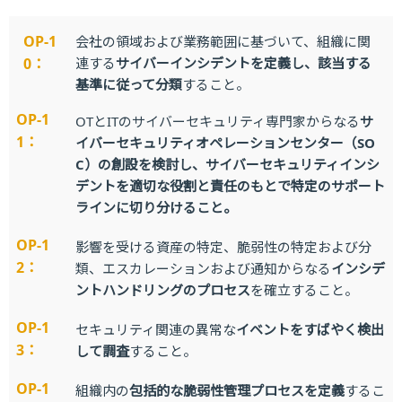
OP-1
会社の領域および業務範囲に基づいて、組織に関
0：
連する
サイバーインシデントを定義し、該当する
基準に従って分類
すること。
OP-1
OTとITのサイバーセキュリティ専門家からなる
サ
1：
イバーセキュリティオペレーションセンター（SO
C）の創設を検討し、
サイバーセキュリティインシ
デントを適切な役割と責任のもとで特定のサポート
ラインに切り分ける
こと。
OP-1
影響を受ける資産の特定、脆弱性の特定および分
2：
類、エスカレーションおよび通知からなる
インシデ
ントハンドリングのプロセス
を確立すること。
OP-1
セキュリティ関連の異常な
イベントをすばやく検出
3：
して調査
すること。
OP-1
組織内の
包括的な脆弱性管理プロセスを定義
するこ