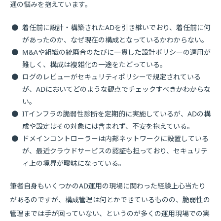
通の悩みを抱えています。
●
着任前に設計・構築されたADを引き継いでおり、着任前に何
があったのか、なぜ現在の構成となっているかわからない。
●
M&Aや組織の統廃合のたびに一貫した設計ポリシーの適用が
難しく、構成は複雑化の一途をたどっている。
●
ログのレビューがセキュリティポリシーで規定されている
が、ADにおいてどのような観点でチェックすべきかわからな
い。
●
ITインフラの脆弱性診断を定期的に実施しているが、ADの構
成や設定はその対象には含まれず、不安を抱えている。
●
ドメインコントローラーは内部ネットワークに設置している
が、最近クラウドサービスの認証も担っており、セキュリテ
ィ上の境界が曖昧になっている。
筆者自身もいくつかのAD運用の現場に関わった経験上心当たり
があるのですが、構成管理は何とかできているものの、脆弱性の
管理までは手が回っていない、というのが多くの運用現場での実