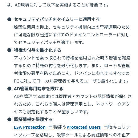
は、AD環境に対して以下を実施することが肝要です。
●
セキュリティパッチをタイムリーに適用する
脆弱性悪用の抑止、セキュリティ機能向上の早期適用のため
に可能な限り迅速にすべてのドメインコントローラーに対し
てセキュリティパッチを適用します。
●
特権の付与を最小化する
アカウントを乗っ取られて特権を悪用された時の影響を軽減
するために特権の付与を最小化します。また、ローカル管理
者権限の悪用を防ぐためにも、ドメインに参加するすべての
PCに対してローカル管理者を与えるユーザも最小化します。
●
AD管理専用端末を設ける
ADを管理する端末には管理者アカウントの認証情報が保存さ
れるため、これらの端末は管理専用とし、ネットワークアク
セスも限定化することが望ましいです。
●
認証情報を保護する
LSA Protection
機能や
Protected Users
セキュリテ
ィグループを活用し、攻撃ツールによる認証情報への不正ア