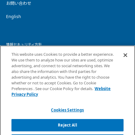
お問い合わせ
English
情報セキュリティ方針
This website uses Cookies to provide a better experience.
個人情報保護方針
We use them to analyze how our sites are used, optimize
advertising, and connect to social networking sites. We
個人情報の取り扱いについて
also share the information with third parties for
advertising and analytics. You have the right to choose
ウェブサイトプライバシーポリシー
whether or not to accept Cookies. Go to Cookie
Preferences . See our Cookie Policy for details.
Website
コピーライト・免責事項
Privacy Policy
サイトマップ
Cookies Settings
Reject All