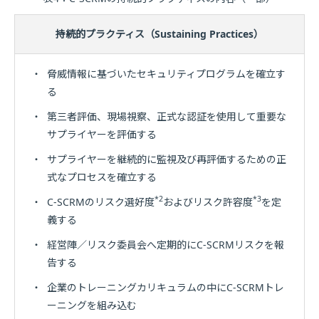
持続的プラクティス（Sustaining Practices）
・
脅威情報に基づいたセキュリティプログラムを確立す
る
・
第三者評価、現場視察、正式な認証を使用して重要な
サプライヤーを評価する
・
サプライヤーを継続的に監視及び再評価するための正
式なプロセスを確立する
*2
*3
・
C-SCRMのリスク選好度
およびリスク許容度
を定
義する
・
経営陣／リスク委員会へ定期的にC-SCRMリスクを報
告する
・
企業のトレーニングカリキュラムの中にC-SCRMトレ
ーニングを組み込む