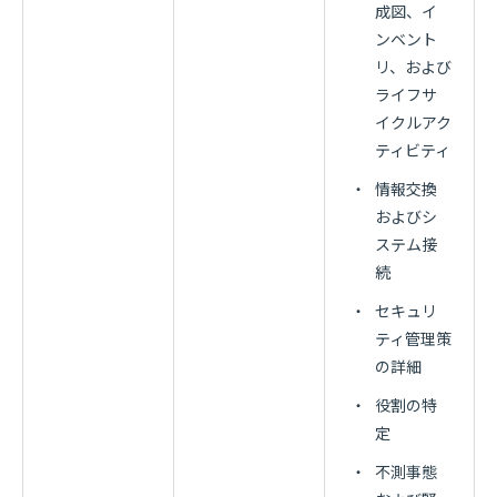
成図、イ
ンベント
リ、および
ライフサ
イクルアク
ティビティ
・
情報交換
およびシ
ステム接
続
・
セキュリ
ティ管理策
の詳細
・
役割の特
定
・
不測事態