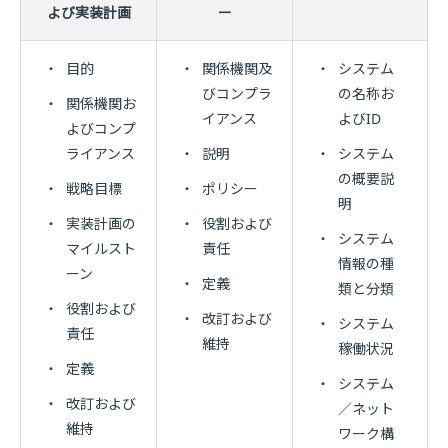
よび実装計画
ー
・
目的
・
関係機関及
・
システム
びコンプラ
の名称お
・
関係機関お
イアンス
よびID
よびコンプ
ライアンス
・
説明
・
システム
の概要説
・
戦略目標
・
ポリシー
明
・
実装計画の
・
役割および
・
システム
マイルスト
責任
情報の種
ーン
・
定義
類と分類
・
役割および
・
改訂および
・
システム
責任
維持
稼働状況
・
定義
・
システム
・
改訂および
／ネット
維持
ワーク構