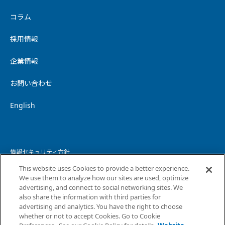
コラム
採用情報
企業情報
お問い合わせ
English
情報セキュリティ方針
This website uses Cookies to provide a better experience.
個人情報保護方針
We use them to analyze how our sites are used, optimize
advertising, and connect to social networking sites. We
個人情報の取り扱いについて
also share the information with third parties for
advertising and analytics. You have the right to choose
ウェブサイトプライバシーポリシー
whether or not to accept Cookies. Go to Cookie