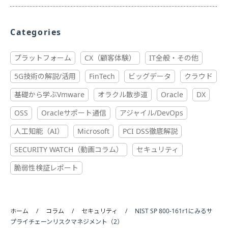
Categories
プラットフォーム
CX（顧客体験）
IT全般・その他
5G技術の解説/活用
FinTech
ビッグデータ
クラウド
基礎から学ぶVmware
オラクル散歩道
Oracle
DX
OSS
Oracleサポート通信
アジャイル/DevOps
人工知能（AI）
Microsoft
PCI DSS徹底解説
SECURITY WATCH（動画コラム）
セキュリティ
脆弱性検証レポート
ホーム
コラム
セキュリティ
NIST SP 800-161r1にみるサ
プライチェーンリスクマネジメント（2）