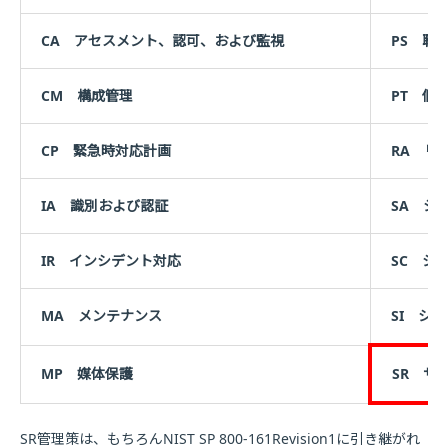
CA アセスメント、認可、および監視
PS 職
CM 構成管理
PT 個
CP 緊急時対応計画
RA リ
IA 識別および認証
SA シ
IR インシデント対応
SC シ
MA メンテナンス
SI シ
MP 媒体保護
SR サ
SR管理策は、もちろんNIST SP 800-161Revision1に引き継がれ