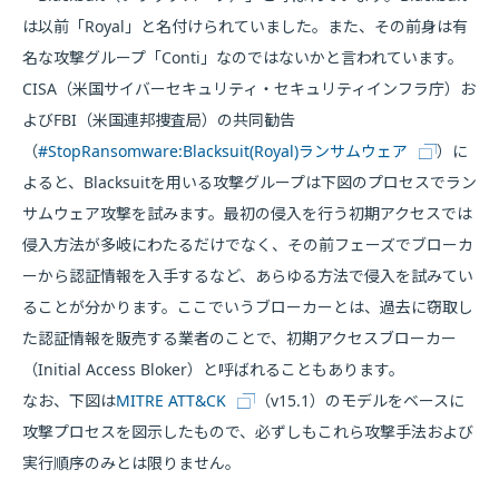
は以前「Royal」と名付けられていました。また、その前身は有
名な攻撃グループ「Conti」なのではないかと言われています。
CISA（米国サイバーセキュリティ・セキュリティインフラ庁）お
よびFBI（米国連邦捜査局）の共同勧告
（
#StopRansomware:Blacksuit(Royal)ランサムウェア
）に
よると、Blacksuitを用いる攻撃グループは下図のプロセスでラン
サムウェア攻撃を試みます。最初の侵入を行う初期アクセスでは
侵入方法が多岐にわたるだけでなく、その前フェーズでブローカ
ーから認証情報を入手するなど、あらゆる方法で侵入を試みてい
ることが分かります。ここでいうブローカーとは、過去に窃取し
た認証情報を販売する業者のことで、初期アクセスブローカー
（Initial Access Bloker）と呼ばれることもあります。
なお、下図は
MITRE ATT&CK
（v15.1）のモデルをベースに
攻撃プロセスを図示したもので、必ずしもこれら攻撃手法および
実行順序のみとは限りません。