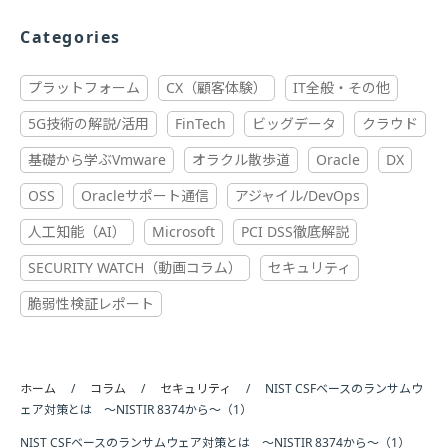
Categories
プラットフォーム
CX（顧客体験）
IT全般・その他
5G技術の解説/活用
FinTech
ビッグデータ
クラウド
基礎から学ぶVmware
オラクル散歩道
Oracle
DX
OSS
Oracleサポート通信
アジャイル/DevOps
人工知能（AI）
Microsoft
PCI DSS徹底解説
SECURITY WATCH（動画コラム）
セキュリティ
脆弱性検証レポート
ホーム
コラム
セキュリティ
NIST CSFベースのランサムウ
ェア対策とは ～NISTIR 8374から～（1）
NIST CSFベースのランサムウェア対策とは ～NISTIR 8374から～（1）