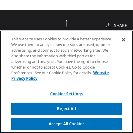
SHARE
TOP
This website uses Cookies to provide a better experience.
We use them to analyze how our sites are used, optimize
advertising, and connect to social networking sites. We
also share the information with third parties for
advertising and analytics. You have the right to choose
whether or not to accept Cookies. Go to Cookie
Preferences . See our Cookie Policy for details.
Website
Privacy Policy
What’s New
Cookies Settings
事業案内
Reject All
コラム
Accept All Cookies
採用情報