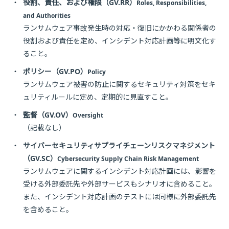
・
役割、責任、および権限（GV.RR）
Roles, Responsibilities,
and Authorities
ランサムウェア事故発生時の対応・復旧にかかわる関係者の
役割および責任を定め、インシデント対応計画等に明文化す
ること。
・
ポリシー（GV.PO）
Policy
ランサムウェア被害の防止に関するセキュリティ対策をセキ
ュリティルールに定め、定期的に見直すこと。
・
監督（GV.OV）
Oversight
（記載なし）
・
サイバーセキュリティサプライチェーンリスクマネジメント
（GV.SC）
Cybersecurity Supply Chain Risk Management
ランサムウェアに関するインシデント対応計画には、影響を
受ける外部委託先や外部サービスもシナリオに含めること。
また、インシデント対応計画のテストには同様に外部委託先
を含めること。