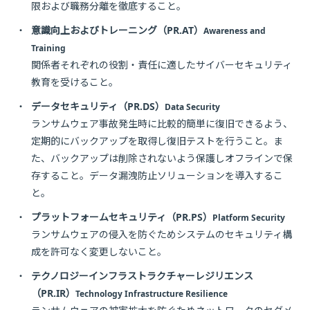
限および職務分離を徹底すること。
・
意識向上およびトレーニング（PR.AT）
Awareness and
Training
関係者それぞれの役割・責任に適したサイバーセキュリティ
教育を受けること。
・
データセキュリティ（PR.DS）
Data Security
ランサムウェア事故発生時に比較的簡単に復旧できるよう、
定期的にバックアップを取得し復旧テストを行うこと。ま
た、バックアップは削除されないよう保護しオフラインで保
存すること。データ漏洩防止ソリューションを導入するこ
と。
・
プラットフォームセキュリティ（PR.PS）
Platform Security
ランサムウェアの侵入を防ぐためシステムのセキュリティ構
成を許可なく変更しないこと。
・
テクノロジーインフラストラクチャーレジリエンス
（PR.IR）
Technology Infrastructure Resilience