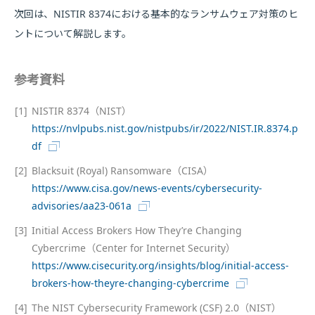
次回は、NISTIR 8374における基本的なランサムウェア対策のヒ
ントについて解説します。
参考資料
[1]
NISTIR 8374（NIST）
https://nvlpubs.nist.gov/nistpubs/ir/2022/NIST.IR.8374.p
df
[2]
Blacksuit (Royal) Ransomware（CISA）
https://www.cisa.gov/news-events/cybersecurity-
advisories/aa23-061a
[3]
Initial Access Brokers How They’re Changing
Cybercrime（Center for Internet Security）
https://www.cisecurity.org/insights/blog/initial-access-
brokers-how-theyre-changing-cybercrime
[4]
The NIST Cybersecurity Framework (CSF) 2.0（NIST）