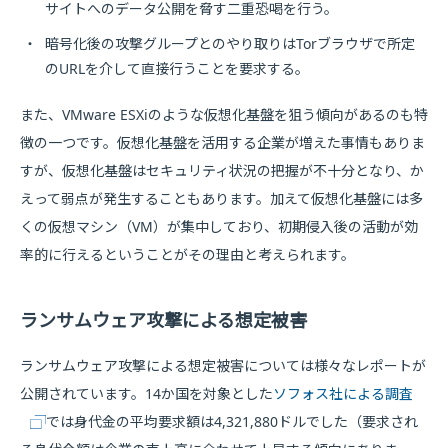
サイトへのデータ公開を脅す二重恐喝を行う。
・
暗号化後の攻撃グループとのやり取りはTorブラウザで所定
のURLを介して直接行うことを要求する。
また、VMware ESXiのような仮想化基盤を狙う傾向があるのも特
徴の一つです。仮想化基盤を活用する企業が増えた事情もありま
すが、仮想化基盤はセキュリティ状況の把握が不十分となり、か
えって弱点が発生することもあります。加えて仮想化基盤には多
くの仮想マシン（VM）が集中しており、初期侵入後の活動が効
率的に行えるということがその理由と考えられます。
ランサムウェア攻撃による想定被害
ランサムウェア攻撃による想定被害については様々なレポートが
公開されています。14か国を対象とした
ソフォス社による調査
では身代金の平均要求額は4,321,880ドルでした（要求され