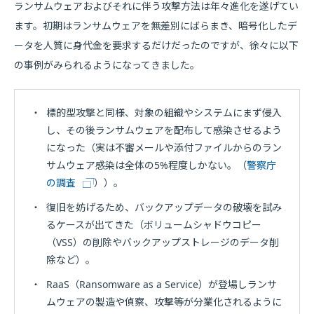
ランサムウェアおよびそれに伴う攻撃方法は年々進化を遂げてい
ます。初期はランサムウェアを無差別にばらまき、暗号化したデ
ータを人質に身代金を要求するだけだったのですが、徐々に以下
の事例がみられるようになってきました。
・
標的型攻撃と同様、対象の組織やシステムにまず侵入
し、その後ランサムウェアを配布して感染させるよう
になった（実は不審メールや添付ファイルからのラン
サムウェア感染は全体の5%程度しかない。（
警察庁
の調査
））。
・
復旧を妨げるため、バックアップデータの破壊を試み
るケースが出てきた（ボリュームシャドウコピー
（VSS）の削除やバックアップストレージのデータ削
除など）。
・
RaaS（Ransomware as a Service）が登場しランサ
ムウェアの製造や偵察、攻撃等が分業化されるように