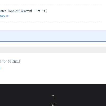
certificates（Apple社 英語サポートサイト）
1025
or SSL窓口
p
TOP