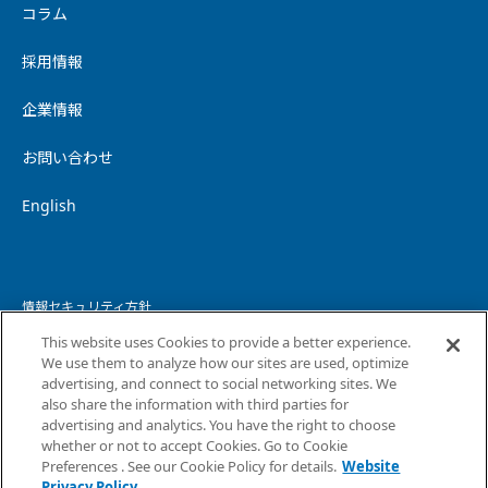
コラム
採用情報
企業情報
お問い合わせ
English
情報セキュリティ方針
This website uses Cookies to provide a better experience.
個人情報保護方針
We use them to analyze how our sites are used, optimize
advertising, and connect to social networking sites. We
個人情報の取り扱いについて
also share the information with third parties for
advertising and analytics. You have the right to choose
ウェブサイトプライバシーポリシー
whether or not to accept Cookies. Go to Cookie
Preferences . See our Cookie Policy for details.
Website
コピーライト・免責事項
Privacy Policy