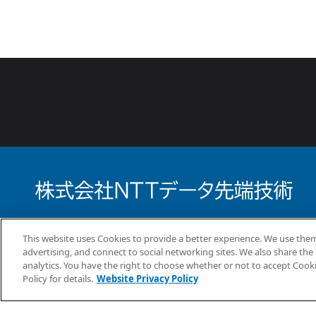
What’s New
事業案内
コラム
This website uses Cookies to provide a better experience. We use them
advertising, and connect to social networking sites. We also share the 
analytics. You have the right to choose whether or not to accept Cook
Policy for details.
Website Privacy Policy
情報セキュリティ方針
個人情報保護方針
個人情報の取り扱いにつ