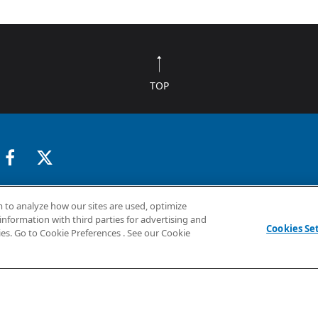
TOP
採用情報
企業情報
お問い合わせ
 to analyze how our sites are used, optimize
information with third parties for advertising and
Cookies Se
ies. Go to Cookie Preferences . See our Cookie
いて
トマップ