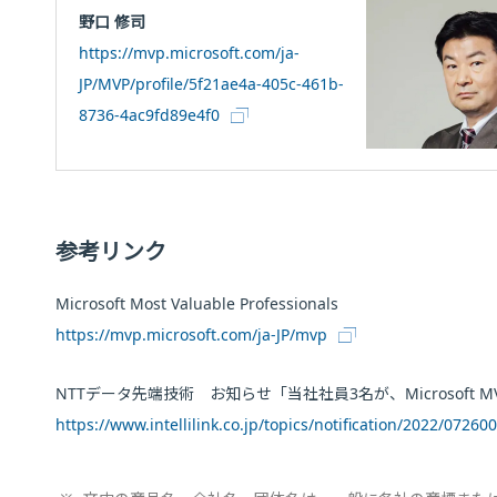
野口 修司
https://mvp.microsoft.com/ja-
JP/MVP/profile/5f21ae4a-405c-461b-
8736-4ac9fd89e4f0
参考リンク
Microsoft Most Valuable Professionals
https://mvp.microsoft.com/ja-JP/mvp
NTTデータ先端技術 お知らせ「当社社員3名が、Microsoft
https://www.intellilink.co.jp/topics/notification/2022/07260