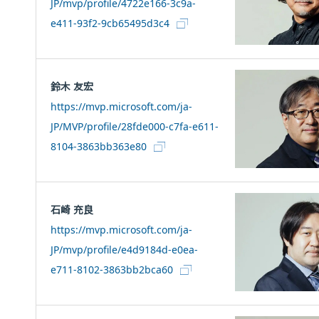
JP/mvp/profile/4722e166-3c9a-
e411-93f2-9cb65495d3c4
鈴木 友宏
https://mvp.microsoft.com/ja-
JP/MVP/profile/28fde000-c7fa-e611-
8104-3863bb363e80
石崎 充良
https://mvp.microsoft.com/ja-
JP/mvp/profile/e4d9184d-e0ea-
e711-8102-3863bb2bca60