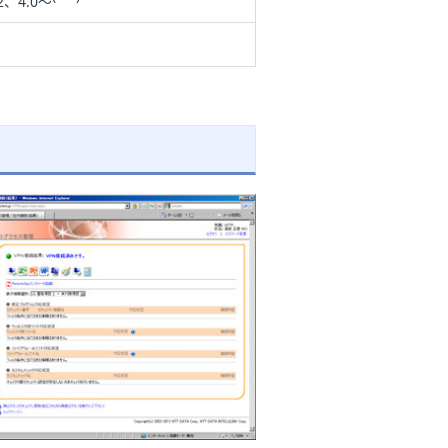
.2、4.0～