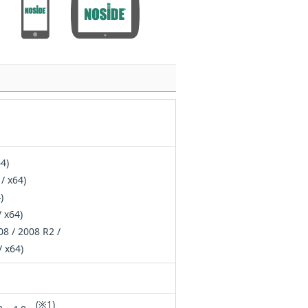
4)
/ x64)
)
 x64)
8 / 2008 R2 /
/ x64)
(※1)