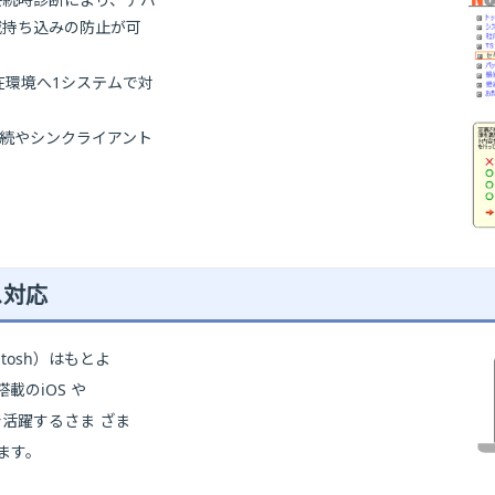
威持ち込みの防止が可
在環境へ1システムで対
接続やシンクライアント
ス対応
ntosh）はもとよ
載のiOS や
ンで活躍するさま ざま
ます。