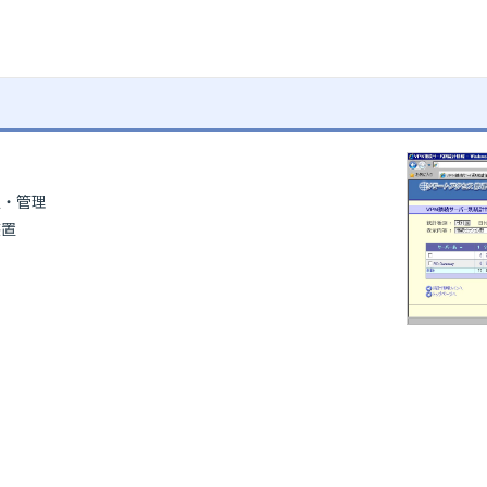
定・管理
装置