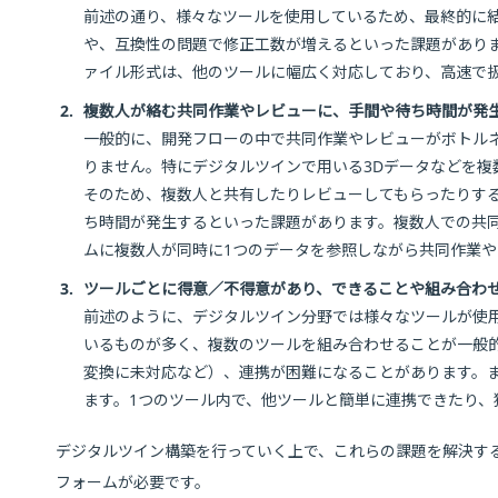
前述の通り、様々なツールを使用しているため、最終的に
や、互換性の問題で修正工数が増えるといった課題があり
ァイル形式は、他のツールに幅広く対応しており、高速で
2.
複数人が絡む共同作業やレビューに、手間や待ち時間が発
一般的に、開発フローの中で共同作業やレビューがボトル
りません。特にデジタルツインで用いる3Dデータなどを
そのため、複数人と共有したりレビューしてもらったりす
ち時間が発生するといった課題があります。複数人での共
ムに複数人が同時に1つのデータを参照しながら共同作業
3.
ツールごとに得意／不得意があり、できることや組み合わ
前述のように、デジタルツイン分野では様々なツールが使
いるものが多く、複数のツールを組み合わせることが一般
変換に未対応など）、連携が困難になることがあります。
ます。1つのツール内で、他ツールと簡単に連携できたり
デジタルツイン構築を行っていく上で、これらの課題を解決す
フォームが必要です。