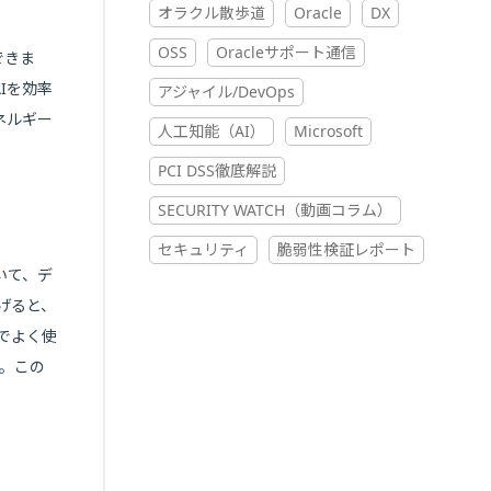
オラクル散歩道
Oracle
DX
OSS
Oracleサポート通信
できま
Iを効率
アジャイル/DevOps
ネルギー
人工知能（AI）
Microsoft
PCI DSS徹底解説
SECURITY WATCH（動画コラム）
セキュリティ
脆弱性検証レポート
いて、デ
げると、
作でよく使
す。この