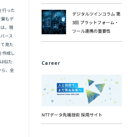
を行った
デジタルツインコラム 第
言葉もデ
3回 プラットフォーム・
ンは、現
ツール連携の重要性
タバース
して見た
を作成し
は似た
Career
から、全
NTTデータ先端技術 採用サイト