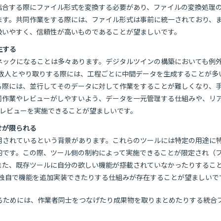
結合する際にファイル形式を変換する必要があり、ファイルの変換処理
ます。共同作業をする際には、ファイル形式は事前に統一されており、
扱いやすく、信頼性が高いものであることが望ましいです。
生する
ネックになることは多々あります。デジタルツインの構築においても例
複数人とやり取りする際には、工程ごとに中間データを生成することが多
る際には、並行してそのデータに対して作業をすることが難しくなり、
同作業やレビューがしやすいよう、データを一元管理する仕組みや、リ
やレビューを実施できることが望ましいです。
せが限られる
用されているという背景があります。これらのツールには特定の用途に
的です。この際、ツール側の制約によって実施できることが限定され（
また、既存ツールに自分の欲しい機能が搭載されていなかったりするこ
、独自で機能を追加実装できたりする仕組みが存在することが望ましいで
るためには、作業者同士をつなげたり成果物を取りまとめたりする統合