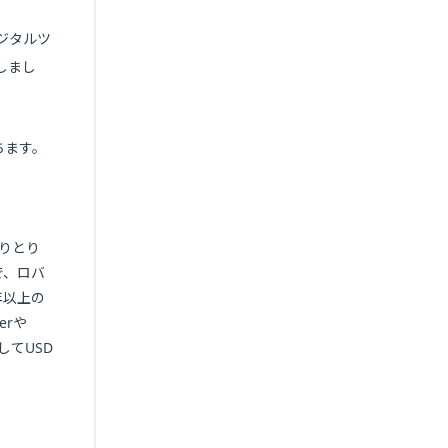
デジタルツ
証しまし
ちます。
やりとり
で、ロバ
年以上の
erや
してUSD