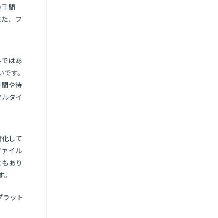
の手間
また、フ
外ではあ
いです。
手間や待
アルタイ
特化して
ファイル
ともあり
す。
プラット