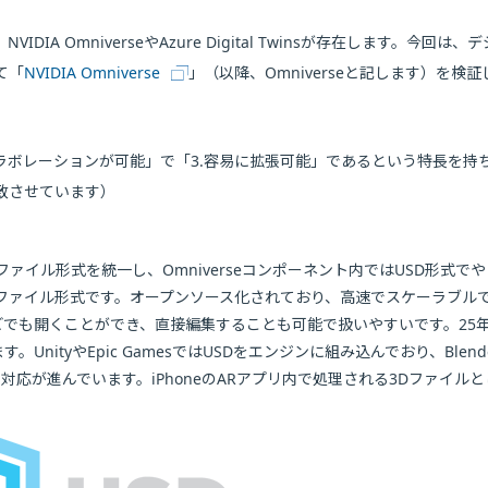
 OmniverseやAzure Digital Twinsが存在します。今回は、
て「
NVIDIA Omniverse
」（以降、Omniverseと記します）を検
イムコラボレーションが可能」で「3.容易に拡張可能」であるという特長を持
致させています）
ァイル形式を統一し、Omniverseコンポーネント内ではUSD形式で
記述ファイル形式です。オープンソース化されており、高速でスケーラブル
でも開くことができ、直接編集することも可能で扱いやすいです。25
ityやEpic GamesではUSDをエンジンに組み込んでおり、Blend
対応が進んでいます。iPhoneのARアプリ内で処理される3Dファイルと