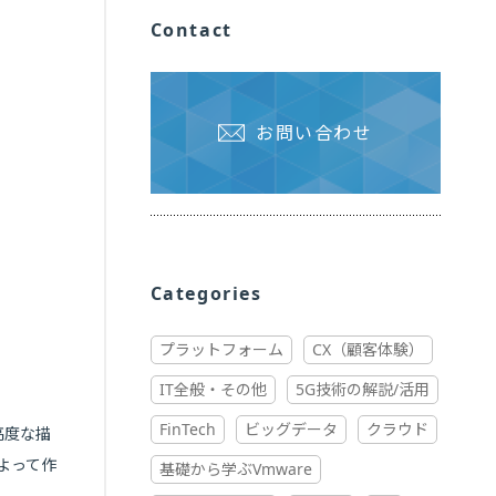
Contact
お問い合わせ
Categories
プラットフォーム
CX（顧客体験）
IT全般・その他
5G技術の解説/活用
FinTech
ビッグデータ
クラウド
高度な描
よって作
基礎から学ぶVmware