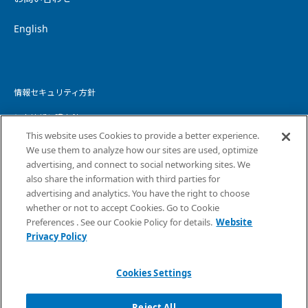
English
情報セキュリティ方針
個人情報保護方針
This website uses Cookies to provide a better experience.
個人情報の取り扱いについて
We use them to analyze how our sites are used, optimize
advertising, and connect to social networking sites. We
ウェブサイトプライバシーポリシー
also share the information with third parties for
advertising and analytics. You have the right to choose
コピーライト・免責事項
whether or not to accept Cookies. Go to Cookie
サイトマップ
Preferences . See our Cookie Policy for details.
Website
Privacy Policy
Cookies Settings
Reject All