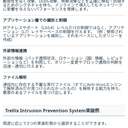
脆弱性を突く攻撃、DDoS攻撃、偵察攻撃などを正確に検知・防御す
るためのシグネチャを持ち、インラインで導入してもネットワーク
に影響を与えないパフォーマンスを発揮します。
アプリケーション層での識別と制御
IPアドレスやポート（L3/L4）レベルだけの制御ではなく、アプリケ
ーション（L7）レイヤーベースの制御を行えます。（例：使用され
ているアプリケーションを識別し、それをベースにしたポリシーを
作成）
外部情報連携
外部の情報（パッチ適用状況、ロケーション（国）情報、レピュテ
ーションなど）を利用して、ポリシー変更やブロック適用の判断を
迅速・適切に行えます。
ファイル解析
通信内に存在する不審な実行ファイル（すでにAnti-Virusエンジン
で解析済みだが見つけられなかったもの）を解析する能力を持ち、
悪意のあるファイルを見つけ出します。
Trellix Intrusion Prevention System実装例
用途に応じて3つの実装形態から選択することができます。