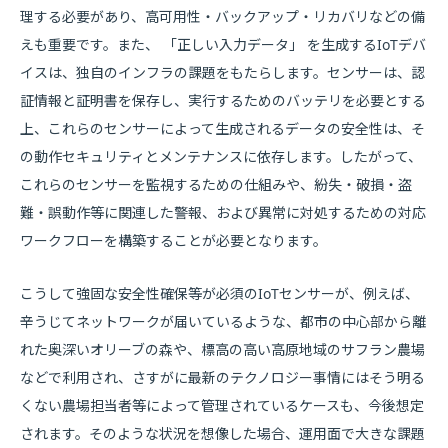
理する必要があり、高可用性・バックアップ・リカバリなどの備
えも重要です。また、 「正しい入力データ」 を生成するIoTデバ
イスは、独自のインフラの課題をもたらします。センサーは、認
証情報と証明書を保存し、実行するためのバッテリを必要とする
上、これらのセンサーによって生成されるデータの安全性は、そ
の動作セキュリティとメンテナンスに依存します。したがって、
これらのセンサーを監視するための仕組みや、紛失・破損・盗
難・誤動作等に関連した警報、および異常に対処するための対応
ワークフローを構築することが必要となります。
こうして強固な安全性確保等が必須のIoTセンサーが、例えば、
辛うじてネットワークが届いているような、都市の中心部から離
れた奥深いオリーブの森や、標高の高い高原地域のサフラン農場
などで利用され、さすがに最新のテクノロジー事情にはそう明る
くない農場担当者等によって管理されているケースも、今後想定
されます。そのような状況を想像した場合、運用面で大きな課題