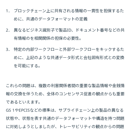
1．
ブロックチェーン上に共有される情報の一貫性を担保するた
めに、共通のデータフォーマットの定義
2．
異なるビジネス識別子で製品ID、ドキュメント番号などの共
有情報のを相関関係の担保の必要性。
3．
特定の内部ワークフローと外部ワークフローをキックするた
めに、上記のような共通データ形式と会社固有形式との変換
を可能にする。
これらの問題は、複数の利害関係者間の重要な製品情報や金銭情
報の交換を伴うため、全体のコンセンサス促進の観点からも重要
であるといえます。
GS 1やEPCISなどの標準は、サプライチェーン上の製品の異なる
状態や、状態を表す共通のデータフォーマットや構造を持つ問題
に対処しようとしましたが、トレーサビリティの観点からの問題