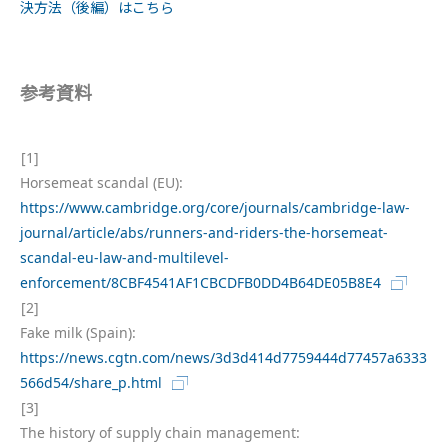
決方法（後編）はこちら
参考資料
[1]
Horsemeat scandal (EU):
https://www.cambridge.org/core/journals/cambridge-law-
journal/article/abs/runners-and-riders-the-horsemeat-
scandal-eu-law-and-multilevel-
enforcement/8CBF4541AF1CBCDFB0DD4B64DE05B8E4
[2]
Fake milk (Spain):
https://news.cgtn.com/news/3d3d414d7759444d77457a6333
566d54/share_p.html
[3]
The history of supply chain management: