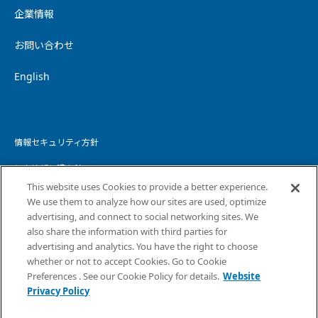
企業情報
お問い合わせ
English
情報セキュリティ方針
個人情報保護方針
This website uses Cookies to provide a better experience.
個人情報の取り扱いについて
We use them to analyze how our sites are used, optimize
advertising, and connect to social networking sites. We
ウェブサイトプライバシーポリシー
also share the information with third parties for
advertising and analytics. You have the right to choose
コピーライト・免責事項
whether or not to accept Cookies. Go to Cookie
サイトマップ
Preferences . See our Cookie Policy for details.
Website
Privacy Policy