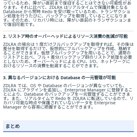
っているため、障がい直前まで復旧することはできない可能性があ
ります。それに比べて、ZDLRA はリアルタイムで保護対象となる
Database から常時 Redo を受け取っているため、トランザクショ
ン処理を行うたびに、バックアップを取得していることになりま
す。そのため、リカバリ時には、障がい直前のトランザクションま
で復旧可能です。
2. リストア時のオーバーヘッドによるリソース消費の削減が可能
ZDLRA の場合は 1 度だけフルバックアップを取得すれば、その後は
差分を取得するだけで、仮想的にフルバックアップを作成、格納す
ることができます。仮想フルバックアップを用いることで、通常の
リストアと比べ、フル + 差分バックアップ群のリストア処理を必要
としないため、オーバーヘッドによる CPU、I/O、ネットワークに
おけるリソースの消費を削減することができます。
3. 異なるバージョンにおける Database の一元管理が可能
ZDLRA では、OS や Database のバージョンが異なっていても、
ZDLRA にプラグインを追加し、Enterprise Manager に登録するこ
とにより、Database のバックアップを一元管理することができま
す。また、リアルタイムで Redo を ZDLRA に転送しているので、リ
カバリ可能な時点や保護されていないデータを Enterprise
Manager から容易に把握することができます。
まとめ